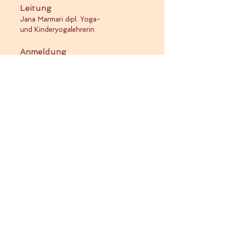
Leitung
Jana Marmari dipl. Yoga-
und
Kinderyogalehrerin
Anmeldung
Per Telefon unter
076 530 83 66
Oder
info@yogamalters.ch
Die Kinder sind grundsätzlich alleine im
Yogaunterricht, wenn du als Mama
oder Papa reinschnuppern möchtest,
so darfst du dies gerne, wenn du
bereit bist, die Lektion auch
mitzumachen (: Um eine kurze
Mitteilung im vorne herein sind wir
jeweils froh.