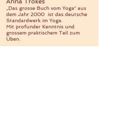
Anna Trökes
„Das grosse
Buch vom Yoga“ aus
dem Jahr 2000 ist das deutsche
Standardwerk im Yoga.
Mit profunder Kenntnis und
grossem praktischem Teil zum
Üben.
E-Mail
info@yogamalters.ch