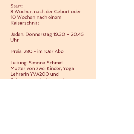
Start:
8 Wochen nach der Geburt oder
10 Wochen nach einem
Kaiserschnitt
Jeden: Donnerstag 19.30 – 20.45
Uhr
Preis:
280.- im 10er Abo
Leitung:
Simona Schmid
Mutter von zwei Kinder,
Yoga
Lehrerin YVA200 und
Schwangerschafts- und
Rückbildungsyogalehrerin
Meditationsleiterin nach tibetisch
buddistischer Tradition
Pflegefachfrau HF (Fachrichtung
Kind, Frau und Familie)
Ort:
Yoga Zentrum Malters
Anmeldung: